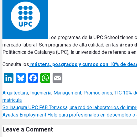
Los programas de la UPC School tienen c
mercado laboral. Son programas de alta calidad, en las
áreas d
Politècnica de Catalunya (UPC), la universidad de referencia e
Consulta los
másters, posgrados y cursos con 10% de des
LinkedIn
Bluesky
Facebook
WhatsApp
Email
Categories
Tags
Arquitectura
,
Ingeniería
,
Management
,
Promociones
,
TIC
10% d
matrícula
Se inaugura UPC FAB Terrassa, una red de laboratorios de impr
Ayudas Employment Help para profesionales en desempleo o c
Leave a Comment