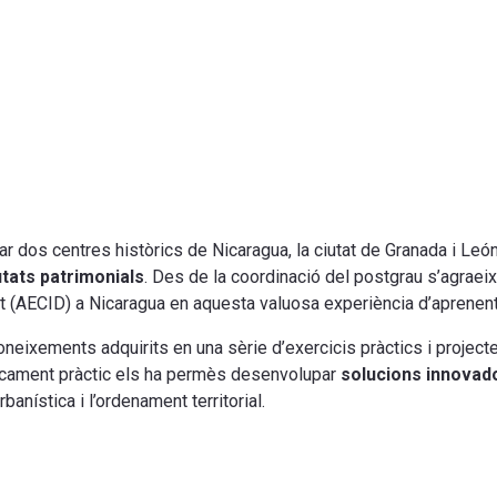
itar dos centres històrics de Nicaragua, la ciutat de Granada i Leó
utats patrimonials
.
Des de la coordinació del postgrau s’agraeix 
(AECID) a Nicaragua en aquesta valuosa experiència d’aprenenta
 coneixements adquirits en una sèrie d’exercicis pràctics i projec
cament pràctic els ha permès desenvolupar
solucions innovado
urbanística i l’ordenament territorial
.