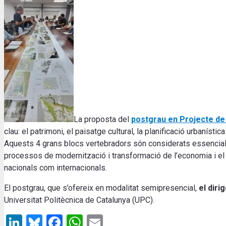
La proposta del
postgrau en Projecte de C
clau: el patrimoni, el paisatge cultural, la planificació urbanístic
Aquests 4 grans blocs vertebradors són considerats essencial
processos de modernització i transformació de l’economia i el t
nacionals
com internacionals
.
El postgrau, que s’ofereix en modalitat semipresencial,
el diri
Universitat Politècnica de Catalunya (UPC)
.
LinkedIn
Bluesky
Facebook
WhatsApp
Email