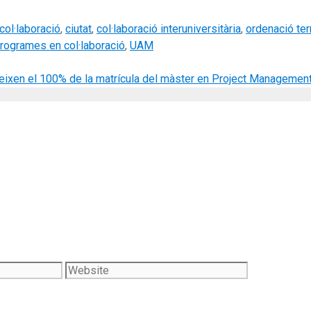
col·laboració
,
ciutat
,
col·laboració interuniversitària
,
ordenació terr
rogrames en col·laboració
,
UAM
ixen el 100% de la matrícula del màster en Project Management 
Website