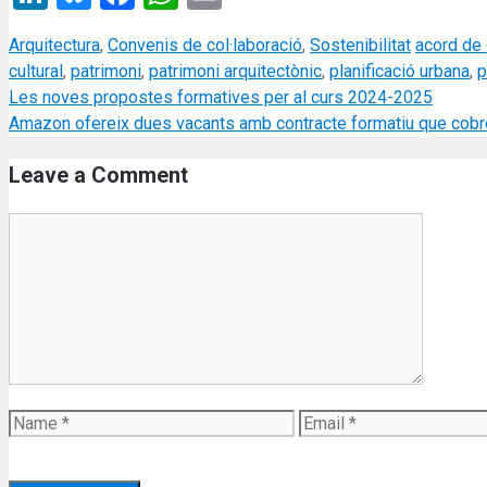
Categories
Tags
Arquitectura
,
Convenis de col·laboració
,
Sostenibilitat
acord de 
cultural
,
patrimoni
,
patrimoni arquitectònic
,
planificació urbana
,
p
Les noves propostes formatives per al curs 2024-2025
Amazon ofereix dues vacants amb contracte formatiu que cobre
Leave a Comment
Comment
Name
Email