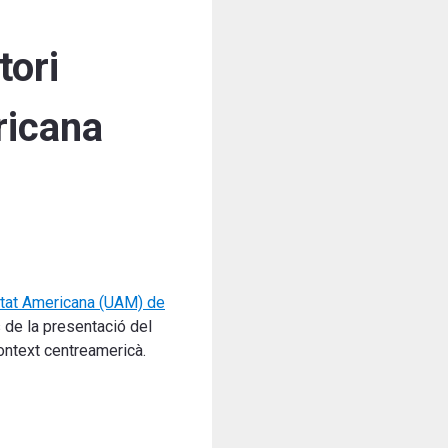
tori
ricana
itat Americana (UAM) de
s
de la presentació del
 context centreamericà
.