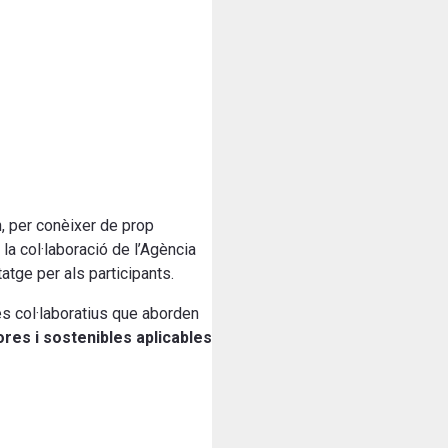
n, per conèixer de prop
la col·laboració de l’Agència
tge per als participants
.
tes col·laboratius que aborden
res i sostenibles aplicables