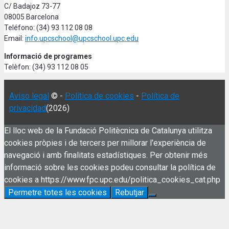
C/ Badajoz 73-77
08005 Barcelona
Teléfono: (34) 93 112 08 08
Email:
info.upcschool@upcschool.upc.edu
Informació de programes
Telèfon: (34) 93 112 08 05
Aviso legal
© -
Política de cookies
-
Política de
privacidad
(2026)
El lloc web de la Fundació Politècnica de Catalunya utilitza
cookies pròpies i de tercers per millorar l'experiència de
navegació i amb finalitats estadístiques. Per obtenir més
informació sobre les cookies podeu consultar la política de
cookies a https://www.fpc.upc.edu/politica_cookies_cat.php
Permetre totes les cookies
Rebutjar