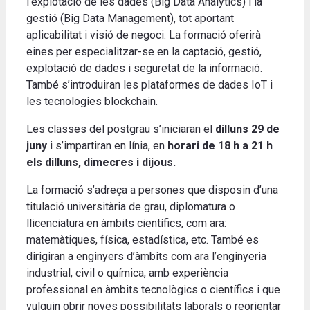
l’explotació de les dades (Big Data Analytics) i la
gestió (Big Data Management), tot aportant
aplicabilitat i visió de negoci. La formació oferirà
eines per especialitzar-se en la captació, gestió,
explotació de dades i seguretat de la informació.
També s’introduiran les plataformes de dades IoT i
les tecnologies blockchain.
Les classes del postgrau s’iniciaran el
dilluns 29 de
juny
i s’impartiran en línia, en
horari de 18 h a 21 h
els dilluns, dimecres i dijous.
La formació s’adreça a persones que disposin d’una
titulació universitària de grau, diplomatura o
llicenciatura en àmbits científics, com ara:
matemàtiques, física, estadística, etc. També es
dirigiran a enginyers d’àmbits com ara l’enginyeria
industrial, civil o química, amb experiència
professional en àmbits tecnològics o científics i que
vulguin obrir noves possibilitats laborals o reorientar