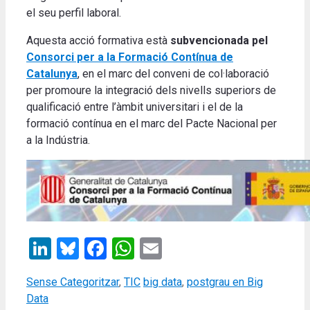
el seu perfil laboral.
Aquesta acció formativa està
subvencionada pel
Consorci per a la Formació Contínua de
Catalunya
, en el marc del conveni de col·laboració
per promoure la integració dels nivells superiors de
qualificació entre l’àmbit universitari i el de la
formació contínua en el marc del Pacte Nacional per
a la Indústria.
LinkedIn
Bluesky
Facebook
WhatsApp
Email
Categories
Tags
Sense Categoritzar
,
TIC
big data
,
postgrau en Big
Data