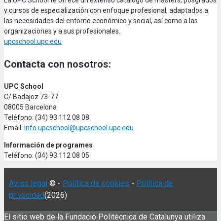
La UPC School te ofrece un extenso catálogo de másters, posgrados
y cursos de especialización con enfoque profesional, adaptados a
las necesidades del entorno económico y social, así como a las
organizaciones y a sus profesionales.
upcschool.upc.edu
Contacta con nosotros:
UPC School
C/ Badajoz 73-77
08005 Barcelona
Teléfono: (34) 93 112 08 08
Email:
info.upcschool@upcschool.upc.edu
Información de programes
Teléfono: (34) 93 112 08 05
Aviso legal
© -
Política de cookies
-
Política de
privacidad
(2026)
El sitio web de la Fundació Politècnica de Catalunya utiliza