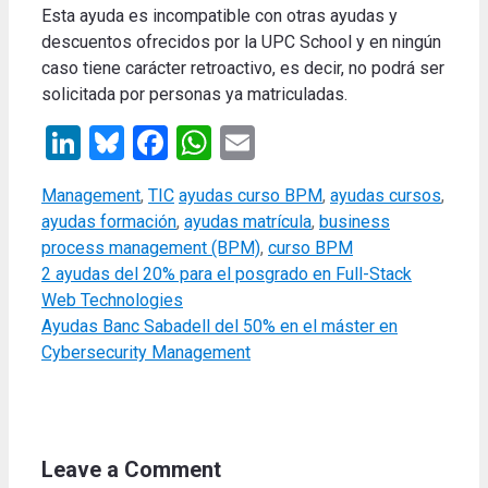
Esta ayuda es incompatible con otras ayudas y
descuentos ofrecidos por la UPC School y en ningún
caso tiene carácter retroactivo, es decir, no podrá ser
solicitada por personas ya matriculadas.
LinkedIn
Bluesky
Facebook
WhatsApp
Email
Categories
Tags
Management
,
TIC
ayudas curso BPM
,
ayudas cursos
,
ayudas formación
,
ayudas matrícula
,
business
process management (BPM)
,
curso BPM
2 ayudas del 20% para el posgrado en Full-Stack
Web Technologies
Ayudas Banc Sabadell del 50% en el máster en
Cybersecurity Management
Leave a Comment