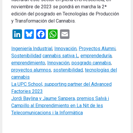
noviembre de 2023 se pondrá en marcha la 2ª
edición del posgrado en Tecnologías de Producción
y Transformación del Cannabis
.
LinkedIn
Bluesky
Facebook
WhatsApp
Email
Categories
Ingeniería Industrial
,
Innovación
,
Proyectos Alumni
,
Tags
Sostenibilidad
cannabis sativa L
,
emprendeduría
,
emprendimiento
,
Innovación
,
posgrado cannabis
,
proyectos alumnos
,
sostenibilidad
,
tecnologías del
cannabis
La UPC School, supporting partner del Advanced
Factories 2023
Jordi Baylina y Jaume Sanpera, premios Salvà i
Campillo al Emprendimiento en La Nit de les
Telecomunicacions i la Informàtica