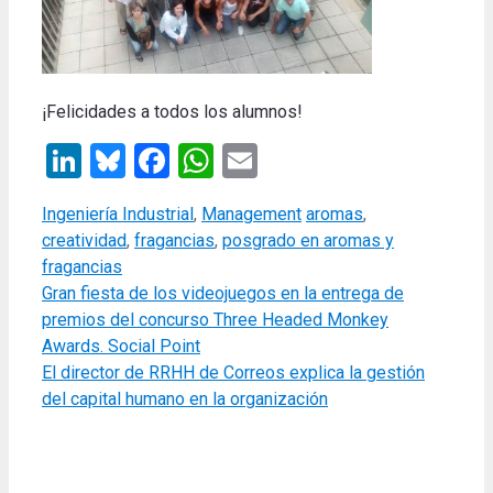
¡Felicidades a todos los alumnos!
LinkedIn
Bluesky
Facebook
WhatsApp
Email
Categories
Tags
Ingeniería Industrial
,
Management
aromas
,
creatividad
,
fragancias
,
posgrado en aromas y
fragancias
Gran fiesta de los videojuegos en la entrega de
premios del concurso Three Headed Monkey
Awards. Social Point
El director de RRHH de Correos explica la gestión
del capital humano en la organización