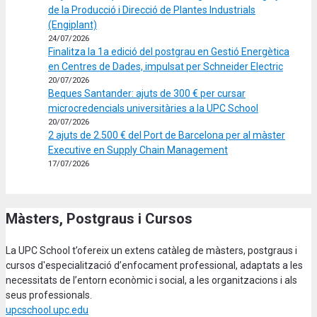
de la Producció i Direcció de Plantes Industrials
(Engiplant)
24/07/2026
Finalitza la 1a edició del postgrau en Gestió Energètica
en Centres de Dades, impulsat per Schneider Electric
20/07/2026
Beques Santander: ajuts de 300 € per cursar
microcredencials universitàries a la UPC School
20/07/2026
2 ajuts de 2.500 € del Port de Barcelona per al màster
Executive en Supply Chain Management
17/07/2026
Màsters, Postgraus i Cursos
La UPC School t’ofereix un extens catàleg de màsters, postgraus i
cursos d'especialització d’enfocament professional, adaptats a les
necessitats de l’entorn econòmic i social, a les organitzacions i als
seus professionals.
upcschool.upc.edu