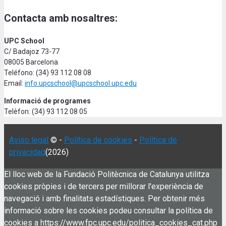
Contacta amb nosaltres:
UPC School
C/ Badajoz 73-77
08005 Barcelona
Teléfono: (34) 93 112 08 08
Email:
info.upcschool@upcschool.upc.edu
Informació de programes
Telèfon: (34) 93 112 08 05
Aviso legal
© -
Política de cookies
-
Política de
privacidad
(2026)
El lloc web de la Fundació Politècnica de Catalunya utilitza
cookies pròpies i de tercers per millorar l'experiència de
navegació i amb finalitats estadístiques. Per obtenir més
informació sobre les cookies podeu consultar la política de
cookies a https://www.fpc.upc.edu/politica_cookies_cat.php