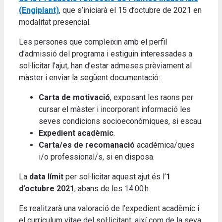
(Engiplant)
, que s’iniciarà el 15 d’octubre de 2021 en
modalitat presencial.
Les persones que compleixin amb el perfil
d’admissió del programa i estiguin interessades a
sol·licitar l’ajut, han d’estar admeses prèviament al
màster i enviar la següent documentació:
Carta de motivació
, exposant les raons per
cursar el màster i incorporant informació les
seves condicions socioeconòmiques, si escau.
Expedient acadèmic
.
Carta/es de recomanació
acadèmica/ques
i/o professional/s, si en disposa.
La
data límit
per sol·licitar aquest ajut és l’
1
d’octubre 2021
, abans de les 14.00 h.
Es realitzarà una valoració de l’expedient acadèmic i
el curriculum vitae del sol·licitant, així com de la seva