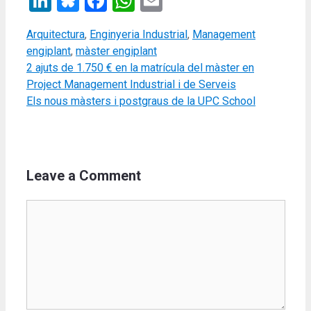
LinkedIn
Bluesky
Facebook
WhatsApp
Email
Categories
Tags
Arquitectura
,
Enginyeria Industrial
,
Management
engiplant
,
màster engiplant
2 ajuts de 1.750 € en la matrícula del màster en
Project Management Industrial i de Serveis
Els nous màsters i postgraus de la UPC School
Leave a Comment
Comment