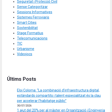
Seguretat i Protecció Civil
Sense Categoritzar
Sessions Informatives
Sistemes Ferroviaris
Smart Cities
Sostenibilitat
Stage Formatius
Telecomunicacions
TIC
Urbanisme
Videojocs
Últims Posts
Eloi Coloma: “La combinació d’infraestructura digital,
estàndards compartits i talent especialitzat és la clau
per accelerar l’habitatge públic”
30/07/2026
1 ajut del 20% per al màster en Organització i Enginyeria