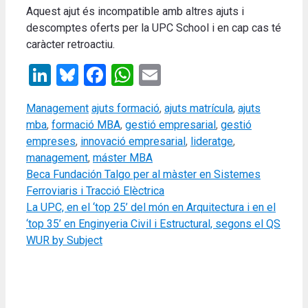
Aquest ajut és incompatible amb altres ajuts i
descomptes oferts per la UPC School i en cap cas té
caràcter retroactiu.
LinkedIn
Bluesky
Facebook
WhatsApp
Email
Categories
Tags
Management
ajuts formació
,
ajuts matrícula
,
ajuts
mba
,
formació MBA
,
gestió empresarial
,
gestió
empreses
,
innovació empresarial
,
lideratge
,
management
,
máster MBA
Beca Fundación Talgo per al màster en Sistemes
Ferroviaris i Tracció Elèctrica
La UPC, en el ‘top 25’ del món en Arquitectura i en el
‘top 35’ en Enginyeria Civil i Estructural, segons el QS
WUR by Subject