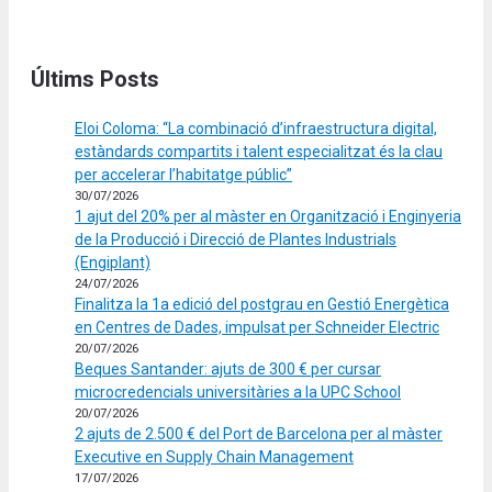
Últims Posts
Eloi Coloma: “La combinació d’infraestructura digital,
estàndards compartits i talent especialitzat és la clau
per accelerar l’habitatge públic”
30/07/2026
1 ajut del 20% per al màster en Organització i Enginyeria
de la Producció i Direcció de Plantes Industrials
(Engiplant)
24/07/2026
Finalitza la 1a edició del postgrau en Gestió Energètica
en Centres de Dades, impulsat per Schneider Electric
20/07/2026
Beques Santander: ajuts de 300 € per cursar
microcredencials universitàries a la UPC School
20/07/2026
2 ajuts de 2.500 € del Port de Barcelona per al màster
Executive en Supply Chain Management
17/07/2026