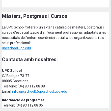
Màsters, Postgraus i Cursos
La UPC School t’ofereix un extens catàleg de màsters, postgraus i
cursos d'especialització d’enfocament professional, adaptats a les
necessitats de l’entorn econòmic i social, a les organitzacions i als
seus professionals.
upcschool.upc.edu
Contacta amb nosaltres:
UPC School
C/ Badajoz 73-77
08005 Barcelona
Teléfono: (34) 93 112 08 08
Email:
info.upcschool@upcschool.upc.edu
Informació de programes
Telèfon: (34) 93 112 08 05