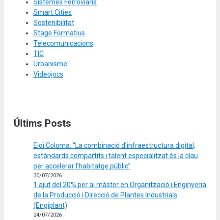
Sistemes Ferroviaris
Smart Cities
Sostenibilitat
Stage Formatius
Telecomunicacions
TIC
Urbanisme
Videojocs
Últims Posts
Eloi Coloma: “La combinació d’infraestructura digital,
estàndards compartits i talent especialitzat és la clau
per accelerar l’habitatge públic”
30/07/2026
1 ajut del 20% per al màster en Organització i Enginyeria
de la Producció i Direcció de Plantes Industrials
(Engiplant)
24/07/2026