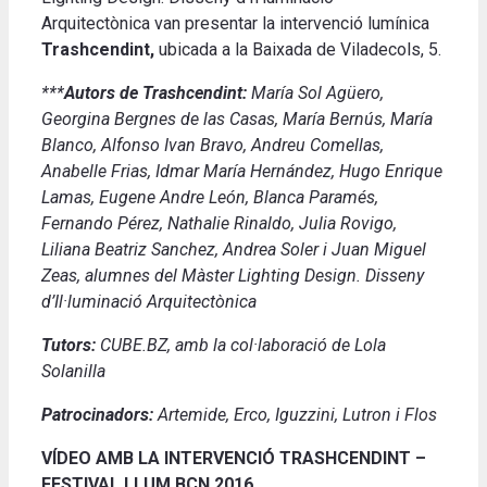
Arquitectònica van presentar la intervenció lumínica
Trashcendint,
ubicada a la Baixada de Viladecols, 5.
***
Autors de Trashcendint:
María Sol Agüero,
Georgina Bergnes de las Casas, María Bernús, María
Blanco, Alfonso Ivan Bravo, Andreu Comellas,
Anabelle Frias, Idmar María Hernández, Hugo Enrique
Lamas, Eugene Andre León, Blanca Paramés,
Fernando Pérez, Nathalie Rinaldo, Julia Rovigo,
Liliana Beatriz Sanchez, Andrea Soler i Juan Miguel
Zeas, alumnes del Màster Lighting Design. Disseny
d’Il·luminació Arquitectònica
Tutors:
CUBE.BZ, amb la col·laboració de Lola
Solanilla
Patrocinadors:
Artemide, Erco, Iguzzini, Lutron i Flos
VÍDEO AMB LA INTERVENCIÓ TRASHCENDINT –
FESTIVAL LLUM BCN 2016