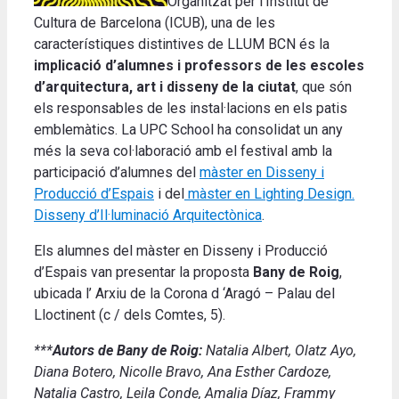
Organitzat per l’Institut de
Cultura de Barcelona (ICUB), una de les
característiques distintives de LLUM BCN és la
implicació d’alumnes i professors de les escoles
d’arquitectura, art i disseny de la ciutat
, que són
els responsables de les instal·lacions en els patis
emblemàtics. La UPC School ha consolidat un any
més la seva col·laboració amb el festival amb la
participació d’alumnes del
màster en Disseny i
Producció d’Espais
i del
màster en Lighting Design.
Disseny d’Il·luminació Arquitectònica
.
Els alumnes del màster en Disseny i Producció
d’Espais van presentar la proposta
Bany de Roig
,
ubicada l’ Arxiu de la Corona d ‘Aragó – Palau del
Lloctinent (c / dels Comtes, 5).
***
Autors de Bany de Roig:
Natalia Albert, Olatz Ayo,
Diana Botero, Nicolle Bravo, Ana Esther Cardoze,
Natalia Castro, Leila Conde, Amalia Díaz, Frammy