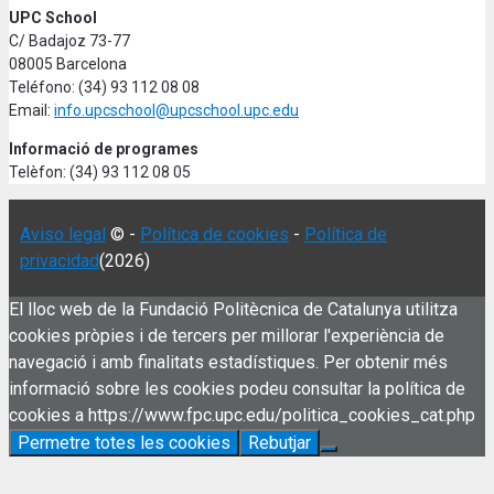
UPC School
C/ Badajoz 73-77
08005 Barcelona
Teléfono: (34) 93 112 08 08
Email:
info.upcschool@upcschool.upc.edu
Informació de programes
Telèfon: (34) 93 112 08 05
Aviso legal
© -
Política de cookies
-
Política de
privacidad
(2026)
El lloc web de la Fundació Politècnica de Catalunya utilitza
cookies pròpies i de tercers per millorar l'experiència de
navegació i amb finalitats estadístiques. Per obtenir més
informació sobre les cookies podeu consultar la política de
cookies a https://www.fpc.upc.edu/politica_cookies_cat.php
Permetre totes les cookies
Rebutjar