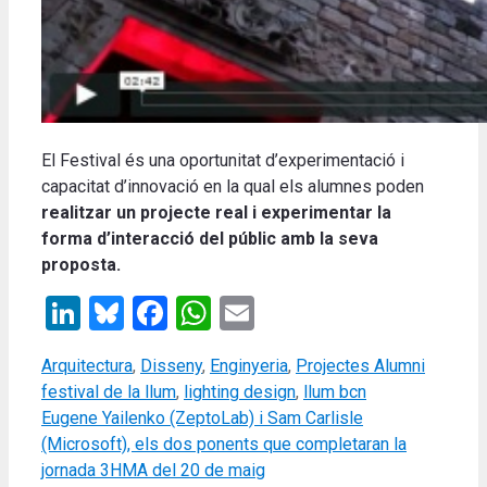
El Festival és una oportunitat d’experimentació i
capacitat d’innovació en la qual els alumnes poden
realitzar un projecte real i experimentar la
forma d’interacció del públic amb la seva
proposta.
LinkedIn
Bluesky
Facebook
WhatsApp
Email
Categories
Tags
Arquitectura
,
Disseny
,
Enginyeria
,
Projectes Alumni
festival de la llum
,
lighting design
,
llum bcn
Eugene Yailenko (ZeptoLab) i Sam Carlisle
(Microsoft), els dos ponents que completaran la
jornada 3HMA del 20 de maig