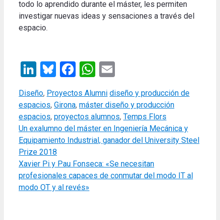
todo lo aprendido durante el máster, les permiten
investigar nuevas ideas y sensaciones a través del
espacio.
LinkedIn
Bluesky
Facebook
WhatsApp
Email
Categories
Tags
Diseño
,
Proyectos Alumni
diseño y producción de
espacios
,
Girona
,
máster diseño y producción
espacios
,
proyectos alumnos
,
Temps Flors
Un exalumno del máster en Ingeniería Mecánica y
Equipamiento Industrial, ganador del University Steel
Prize 2018
Xavier Pi y Pau Fonseca: «Se necesitan
profesionales capaces de conmutar del modo IT al
modo OT y al revés»