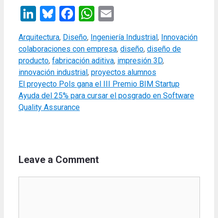
LinkedIn
Bluesky
Facebook
WhatsApp
Email
Categories
Tags
Arquitectura
,
Diseño
,
Ingeniería Industrial
,
Innovación
colaboraciones con empresa
,
diseño
,
diseño de
producto
,
fabricación aditiva
,
impresión 3D
,
innovación industrial
,
proyectos alumnos
El proyecto Pols gana el III Premio BIM Startup
Ayuda del 25% para cursar el posgrado en Software
Quality Assurance
Leave a Comment
Comment