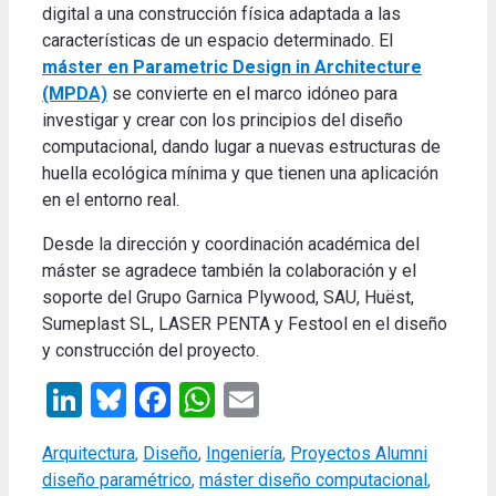
digital a una construcción física adaptada a las
características de un espacio determinado. El
máster en Parametric Design in Architecture
(MPDA)
se convierte en el marco idóneo para
investigar y crear con los principios del diseño
computacional, dando lugar a nuevas estructuras de
huella ecológica mínima y que tienen una aplicación
en el entorno real.
Desde la dirección y coordinación académica del
máster se agradece también la colaboración y el
soporte del Grupo Garnica Plywood, SAU, Huëst,
Sumeplast SL, LASER PENTA y Festool en el diseño
y construcción del proyecto.
LinkedIn
Bluesky
Facebook
WhatsApp
Email
Categories
Tags
Arquitectura
,
Diseño
,
Ingeniería
,
Proyectos Alumni
diseño paramétrico
,
máster diseño computacional
,