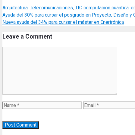
Categories
Tags
Arquitectura
,
Telecomunicaciones
,
TIC
computación cuántica
,
e
Ayuda del 30% para cursar el posgrado en Proyecto, Diseño y C
Nueva ayuda del 34% para cursar el máster en Enertrónica
Leave a Comment
Comment
Name
Email