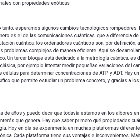
iales con propiedades exóticas.
or lo tanto, esperamos algunos cambios tecnológicos rompedores.
mero es el de las comunicaciones cuánticas, que a diferencia de 
ción cuántica: los ordenadores cuánticos son, por definición, a
nos problemas complejos de manera eficiente. Aquí se desarrolla
o. Un tercer bloque está dedicado a la metrología cuántica, es d
 clásica, por ejemplo intentar medir pequeñas variaciones del 
s células para determinar concentraciones de ATP y ADT. Hay un 
fico que permite estudiar un problema concreto, y gracias a los
 de años y puedo decir que todavía estamos en los albores en 
l interés que genera. Hay que saber primero qué propiedades cuá
ogía. Hoy en día se experimenta en muchas plataformas diferente
otónica. Cada plataforma tiene sus ventajas e inconvenientes. Ma