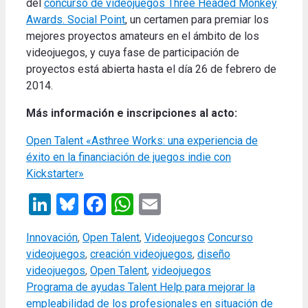
del
concurso de videojuegos Three Headed Monkey
Awards. Social Point
, un certamen para premiar los
mejores proyectos amateurs en el ámbito de los
videojuegos, y cuya fase de participación de
proyectos está abierta hasta el día 26 de febrero de
2014.
Más información e inscripciones al acto:
Open Talent «Asthree Works: una experiencia de
éxito en la financiación de juegos indie con
Kickstarter»
LinkedIn
Bluesky
Facebook
WhatsApp
Email
Categories
Tags
Innovación
,
Open Talent
,
Videojuegos
Concurso
videojuegos
,
creación videojuegos
,
diseño
videojuegos
,
Open Talent
,
videojuegos
Programa de ayudas Talent Help para mejorar la
empleabilidad de los profesionales en situación de