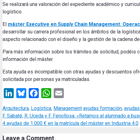
Se realizará una valoración del expediente académico y curricul
logístico.
El
máster Executive en Supply Chain Management. Operaci
desarrollar su carrera profesional en los ámbitos de la logística,
aspecto relacionado con el diseño y la gestión de la cadena de
Para más información sobre los trámites de solicitud, podéis c
información del máster.
Esta ayuda es incompatible con otras ayudas y descuentos ofrec
solicitada por personas ya matriculadas.
LinkedIn
Bluesky
Facebook
WhatsApp
Email
Categories
Tags
Arquitectura
,
Logística
,
Management
ayudas formación
,
ayudas
F. Sabaté, R. Uceda y F. Fenollosa: «Retamos al alumnado a busc
4 ayudas de 1.000 € en la matrícula del máster en Industria 4.0
Leave a Comment