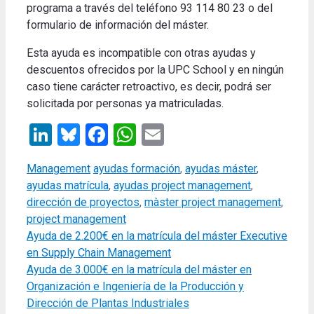
programa a través del teléfono 93 114 80 23 o del
formulario de información del máster.
Esta ayuda es incompatible con otras ayudas y
descuentos ofrecidos por la UPC School y en ningún
caso tiene carácter retroactivo, es decir, podrá ser
solicitada por personas ya matriculadas.
LinkedIn
Bluesky
Facebook
WhatsApp
Email
Categories
Tags
Management
ayudas formación
,
ayudas máster
,
ayudas matrícula
,
ayudas project management
,
dirección de proyectos
,
màster project management
,
project management
Ayuda de 2.200€ en la matrícula del máster Executive
en Supply Chain Management
Ayuda de 3.000€ en la matrícula del máster en
Organización e Ingeniería de la Producción y
Dirección de Plantas Industriales