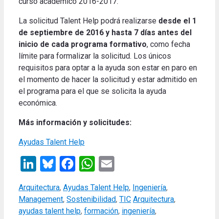
curso académico 2016-2017.
La solicitud Talent Help podrá realizarse
desde el 1
de septiembre de 2016 y hasta 7 días antes del
inicio de cada programa formativo
, como fecha
límite para formalizar la solicitud. Los únicos
requisitos para optar a la ayuda son estar en paro en
el momento de hacer la solicitud y estar admitido en
el programa para el que se solicita la ayuda
económica.
Más información y solicitudes:
Ayudas Talent Help
LinkedIn
Bluesky
Facebook
WhatsApp
Email
Categories
Arquitectura
,
Ayudas Talent Help
,
Ingeniería
,
Tags
Management
,
Sostenibilidad
,
TIC
Arquitectura
,
ayudas talent help
,
formación
,
ingeniería
,