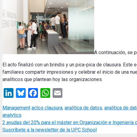
A continuación, se p
El acto finalizó con un brindis y un pica-pica de clausura. Este
familiares compartir impresiones y celebrar el inicio de una nu
analíticos que plantean hoy las organizaciones.
LinkedIn
Bluesky
Facebook
WhatsApp
Email
Categories
Tags
Management
actos clausura
,
analítica de datos
,
analítica de da
analytics
2 ayudas del 20% para el máster en Organización e Ingeniería d
Suscríbete a la newsletter de la UPC School