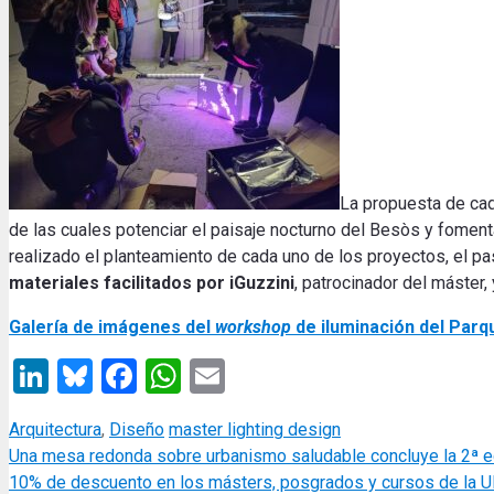
La propuesta de cada
de las cuales potenciar el paisaje nocturno del Besòs y foment
realizado el planteamiento de cada uno de los proyectos, el p
materiales facilitados por iGuzzini
, patrocinador del máster,
Galería de imágenes del
workshop
de iluminación del Parqu
LinkedIn
Bluesky
Facebook
WhatsApp
Email
Categories
Tags
Arquitectura
,
Diseño
master lighting design
Una mesa redonda sobre urbanismo saludable concluye la 2ª e
10% de descuento en los másters, posgrados y cursos de la 