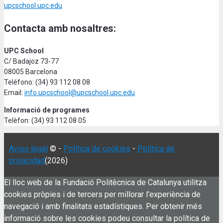
upcschool.upc.edu
Contacta amb nosaltres:
UPC School
C/ Badajoz 73-77
08005 Barcelona
Teléfono: (34) 93 112 08 08
Email:
info.upcschool@upcschool.upc.edu
Informació de programes
Telèfon: (34) 93 112 08 05
Aviso legal
© -
Política de cookies
-
Política de
privacidad
(2026)
El lloc web de la Fundació Politècnica de Catalunya utilitza
cookies pròpies i de tercers per millorar l'experiència de
navegació i amb finalitats estadístiques. Per obtenir més
informació sobre les cookies podeu consultar la política de