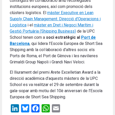
continguts en col·laboració amb reconegudes
institucions europees, així com promoció dels
clústers logístics. El
màster Executive en Lean
Supply Chain Management. Direcció d’Operacions i
Logística
i el
màster en Dret i Negoci Marítim i
Gestió Portuària (Shipping Business)
de la UPC
School tenen com a
soci estratègic al
Port de
Barcelona
, qui lidera l’Escola Europea de Short Sea
Shipping amb la col·laboració d’altres socis: els
Ports de Roma, el Port de Gènova i les navilieres
Grimaldi Group Napoli i Grandi Navi Veloci.
El lliurament del premi Arete Excelletian Award a la
direcció acadèmica d’aquests màsters de la UPC
School es va realitzar el 29 de setembre durant la
gala-sopar amb motiu del 10è aniversari de l’Escola
Europea de Short Sea Shipping.
LinkedIn
Bluesky
Facebook
WhatsApp
Email