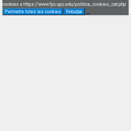
cookies a https://www.fpc.upc.edu/politica_cookies_cat.php
Permetre totes les cookies
Rebutjar