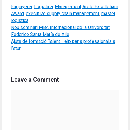
Categories
Tags
Enginyeria
,
Logística
,
Management
Arete Excelletiam
Award
,
executive supply chain management
,
màster
logística
Nou seminari MBA Internacional de la Universitat
Federico Santa María de Xile
Ajuts de formació Talent Help per a professionals a
l’atur
Leave a Comment
Comment