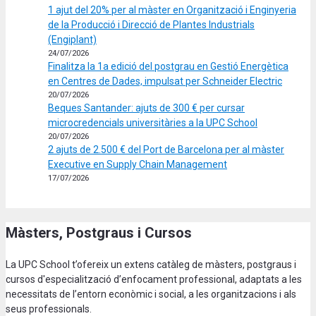
1 ajut del 20% per al màster en Organització i Enginyeria
de la Producció i Direcció de Plantes Industrials
(Engiplant)
24/07/2026
Finalitza la 1a edició del postgrau en Gestió Energètica
en Centres de Dades, impulsat per Schneider Electric
20/07/2026
Beques Santander: ajuts de 300 € per cursar
microcredencials universitàries a la UPC School
20/07/2026
2 ajuts de 2.500 € del Port de Barcelona per al màster
Executive en Supply Chain Management
17/07/2026
Màsters, Postgraus i Cursos
La UPC School t’ofereix un extens catàleg de màsters, postgraus i
cursos d'especialització d’enfocament professional, adaptats a les
necessitats de l’entorn econòmic i social, a les organitzacions i als
seus professionals.