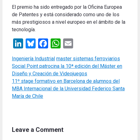
El premio ha sido entregado por la Oficina Europea
de Patentes y está considerado como uno de los
más prestigiosos a nivel europeo en el ámbito de la
tecnología.
LinkedIn
Bluesky
Facebook
WhatsApp
Email
Categories
Tags
Ingeniería Industrial
master sistemas ferroviarios
Social Point patrocina la 10ª edición del Máster en
Diseño y Creación de Videojuegos
11º stage formativo en Barcelona de alumnos del
MBA Internacional de la Universidad Federico Santa
María de Chile
Leave a Comment