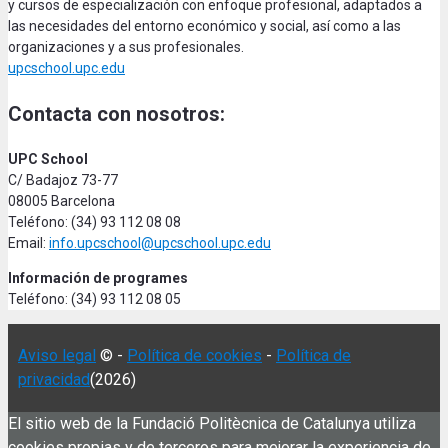
y cursos de especialización con enfoque profesional, adaptados a
las necesidades del entorno económico y social, así como a las
organizaciones y a sus profesionales.
upcschool.upc.edu
Contacta con nosotros:
UPC School
C/ Badajoz 73-77
08005 Barcelona
Teléfono: (34) 93 112 08 08
Email:
info.upcschool@upcschool.upc.edu
Información de programes
Teléfono: (34) 93 112 08 05
Aviso legal
© -
Política de cookies
-
Política de
privacidad
(2026)
El sitio web de la Fundació Politècnica de Catalunya utiliza
cookies propias y de terceros para mejorar la experiencia de