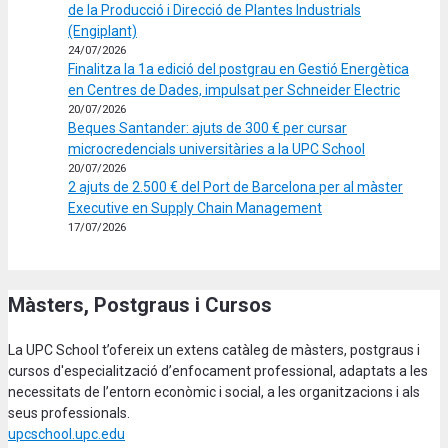
de la Producció i Direcció de Plantes Industrials
(Engiplant)
24/07/2026
Finalitza la 1a edició del postgrau en Gestió Energètica
en Centres de Dades, impulsat per Schneider Electric
20/07/2026
Beques Santander: ajuts de 300 € per cursar
microcredencials universitàries a la UPC School
20/07/2026
2 ajuts de 2.500 € del Port de Barcelona per al màster
Executive en Supply Chain Management
17/07/2026
Màsters, Postgraus i Cursos
La UPC School t’ofereix un extens catàleg de màsters, postgraus i
cursos d'especialització d’enfocament professional, adaptats a les
necessitats de l’entorn econòmic i social, a les organitzacions i als
seus professionals.
upcschool.upc.edu