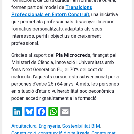
formacions, de curta durada i en format
live online
,
formen part del model de
Transicions
Professionals en Entorn Construït
, una iniciativa
que permet als professionals dissenyar itineraris
formatius personalitzats, adaptats als seus
interessos, perfil i objectius de creixement
professional.
Gràcies al suport del
Pla Microcreds
, finançat pel
Ministeri de Ciència, Innovació i Universitats amb
fons Next Generation EU, el 70% del cost de
matrícula d’aquests cursos està subvencionat per a
persones d’entre 25 i 64 anys. A més, les persones
en situació d’atur o vulnerabilitat socioeconòmica
poden accedir gratuïtament a la formació.
LinkedIn
Bluesky
Facebook
WhatsApp
Email
Categories
Tags
Arquitectura
,
Enginyeria
,
Sostenibilitat
BIM
,
Construcció
,
construcció digitalitzada
,
Construmat
,