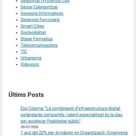
Seguretat i Protecció Civil
Sense Categoritzar
Sessions Informatives
Sistemes Ferroviaris
Smart Cities
Sostenibilitat
Stage Formatius
Telecomunicacions
TIC
Urbanisme
Videojocs
Últims Posts
Eloi Coloma: “La combinació d’infraestructura digital,
estàndards compartits i talent especialitzat és la clau
per accelerar l’habitatge públic”
30/07/2026
1 ajut del 20% per al màster en Organització i Enginyeria