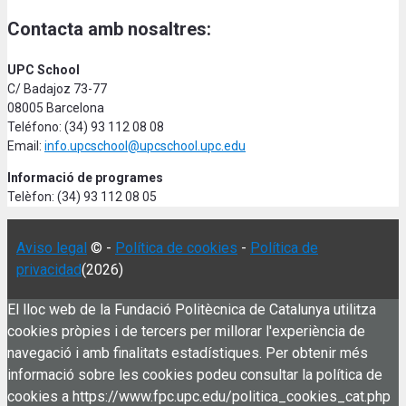
Contacta amb nosaltres:
UPC School
C/ Badajoz 73-77
08005 Barcelona
Teléfono: (34) 93 112 08 08
Email:
info.upcschool@upcschool.upc.edu
Informació de programes
Telèfon: (34) 93 112 08 05
Aviso legal
© -
Política de cookies
-
Política de
privacidad
(2026)
El lloc web de la Fundació Politècnica de Catalunya utilitza
cookies pròpies i de tercers per millorar l'experiència de
navegació i amb finalitats estadístiques. Per obtenir més
informació sobre les cookies podeu consultar la política de
cookies a https://www.fpc.upc.edu/politica_cookies_cat.php