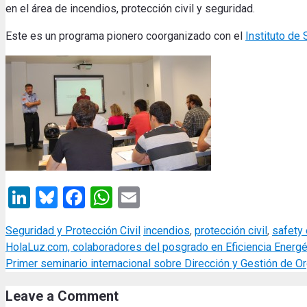
en el área de incendios, protección civil y seguridad.
Este es un programa pionero coorganizado con el
Instituto de
LinkedIn
Bluesky
Facebook
WhatsApp
Email
Categories
Tags
Seguridad y Protección Civil
incendios
,
protección civil
,
safety 
HolaLuz.com, colaboradores del posgrado en Eficiencia Energét
Primer seminario internacional sobre Dirección y Gestión de O
Leave a Comment