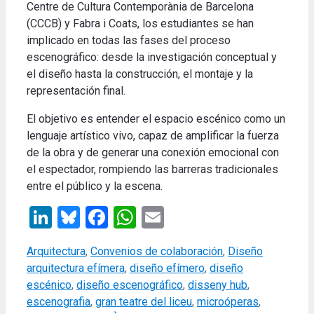
Centre de Cultura Contemporània de Barcelona
(CCCB) y Fabra i Coats, los estudiantes se han
implicado en todas las fases del proceso
escenográfico: desde la investigación conceptual y
el diseño hasta la construcción, el montaje y la
representación final.
El objetivo es entender el espacio escénico como un
lenguaje artístico vivo, capaz de amplificar la fuerza
de la obra y de generar una conexión emocional con
el espectador, rompiendo las barreras tradicionales
entre el público y la escena.
LinkedIn
Bluesky
Facebook
WhatsApp
Email
Categories
Tags
Arquitectura
,
Convenios de colaboración
,
Diseño
arquitectura efímera
,
diseño efímero
,
diseño
escénico
,
diseño escenográfico
,
disseny hub
,
escenografia
,
gran teatre del liceu
,
microóperas
,