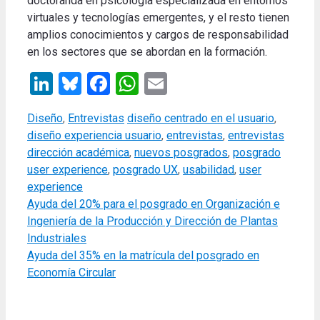
doctoranda en psicología especializada en entornos
virtuales y tecnologías emergentes, y el resto tienen
amplios conocimientos y cargos de responsabilidad
en los sectores que se abordan en la formación.
LinkedIn
Bluesky
Facebook
WhatsApp
Email
Categories
Tags
Diseño
,
Entrevistas
diseño centrado en el usuario
,
diseño experiencia usuario
,
entrevistas
,
entrevistas
dirección académica
,
nuevos posgrados
,
posgrado
user experience
,
posgrado UX
,
usabilidad
,
user
experience
Ayuda del 20% para el posgrado en Organización e
Ingeniería de la Producción y Dirección de Plantas
Industriales
Ayuda del 35% en la matrícula del posgrado en
Economía Circular