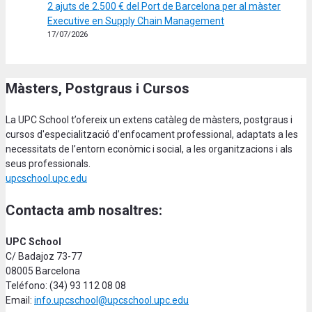
2 ajuts de 2.500 € del Port de Barcelona per al màster
Executive en Supply Chain Management
17/07/2026
Màsters, Postgraus i Cursos
La UPC School t’ofereix un extens catàleg de màsters, postgraus i
cursos d'especialització d’enfocament professional, adaptats a les
necessitats de l’entorn econòmic i social, a les organitzacions i als
seus professionals.
upcschool.upc.edu
Contacta amb nosaltres:
UPC School
C/ Badajoz 73-77
08005 Barcelona
Teléfono: (34) 93 112 08 08
Email:
info.upcschool@upcschool.upc.edu