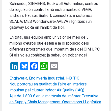
Schneider, SIEMENS, Rockwell Automation; centres
de regulació i control amb instrumentació VEGA,
Endress Hauser, Bürkert, connectats a sistemes
SCADA/MES Wonderware/AVEVA i Ignition; i un
gateway LoRa en l’àmbit de IIoT.
En total, uns equips amb un valor de més de 3
milions d’euros que estan a la disposició dels
diferents programes que impartim des del CIM UPC.
Si els voleu conèixer, ja sabeu on trobar-nos!
LinkedIn
Bluesky
Facebook
WhatsApp
Email
Categories
Enginyeria
,
Enginyeria Industrial
,
I+D
,
TIC
Nou postgrau en qualitat de l’aire en interiors,
impulsat pel clúster Indoor Air Quality (IAQ)
Ajut de 1.800 € en la matrícula del màster Executive
en Supply Chain Management. Operacions i Logística