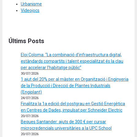
Urbanisme
Videojocs
Últims Posts
Eloi Coloma: “La combinació d’infraestructura digital,
estàndards compartits i talent especialitzat és la clau
per accelerar l’habitatge públic”
30/07/2026
1 ajut del 20% per al màster en Organització i Enginyeria
de la Producció i Direcció de Plantes Industrials
(Engiplant)
24/07/2026
Finalitza la 1a edició del postgrau en Gestió Energètica
en Centres de Dades, impulsat per Schneider Electric
20/07/2026
Beques Santander: ajuts de 300 € per cursar
microcredencials universitàries a la UPC School
20/07/2026