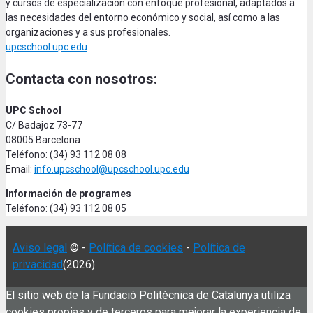
y cursos de especialización con enfoque profesional, adaptados a
las necesidades del entorno económico y social, así como a las
organizaciones y a sus profesionales.
upcschool.upc.edu
Contacta con nosotros:
UPC School
C/ Badajoz 73-77
08005 Barcelona
Teléfono: (34) 93 112 08 08
Email:
info.upcschool@upcschool.upc.edu
Información de programes
Teléfono: (34) 93 112 08 05
Aviso legal
© -
Política de cookies
-
Política de
privacidad
(2026)
El sitio web de la Fundació Politècnica de Catalunya utiliza
cookies propias y de terceros para mejorar la experiencia de