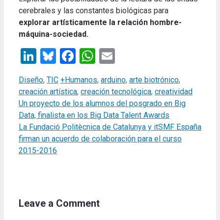
cerebrales y las constantes biológicas para
explorar artísticamente la relación hombre-
máquina-sociedad.
LinkedIn
Bluesky
Facebook
WhatsApp
Email
Categories
Tags
Diseño
,
TIC
+Humanos
,
arduino
,
arte biotrónico
,
creación artística
,
creación tecnológica
,
creatividad
Un proyecto de los alumnos del posgrado en Big
Data, finalista en los Big Data Talent Awards
La Fundació Politècnica de Catalunya y itSMF España
firman un acuerdo de colaboración para el curso
2015-2016
Leave a Comment