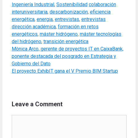
Tags
Ingeniería Industrial
,
Sostenibilidad
colaboración
interuniversitaria
,
descarbonización
,
eficiencia
energética
,
energia
,
entrevistas
,
entrevistas
dirección académica
,
formación en retos
energéticos
,
máster hidrógeno
,
máster tecnologías
del hidrógeno
,
transición energética
Mònica Arco, gerente de proyectos IT en CaixaBank,
ponente destacada del posgrado en Estrategia y
Gobierno del Dato
El proyecto ExhibIT gana el V Premio BIM Startup
Leave a Comment
Comment