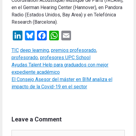
Coordination Acoustique/Musique de París (IRCAM),
en el German Hearing Center (Hannover), en Pandora
Radio (Estados Unidos, Bay Area) y en Telefónica
Research (Barcelona).
LinkedIn
Bluesky
Facebook
WhatsApp
Email
Categories
Tags
TIC
deep learning
,
premios profesorado
,
profesorado
,
profesores UPC School
Ayudas Talent Help para graduados con mejor
expediente académico
El Consejo Asesor del máster en BIM analiza el
impacto de la Covid-19 en el sector
Leave a Comment
Comment