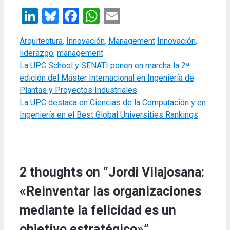
LinkedIn
Bluesky
Facebook
WhatsApp
Email
Categories
Tags
Arquitectura
,
Innovación
,
Management
Innovación
,
liderazgo
,
management
La UPC School y SENATI ponen en marcha la 2ª
edición del Máster Internacional en Ingeniería de
Plantas y Proyectos Industriales
La UPC destaca en Ciencias de la Computación y en
Ingeniería en el Best Global Universities Rankings
2 thoughts on “Jordi Vilajosana:
«Reinventar las organizaciones
mediante la felicidad es un
objetivo estratégico»”