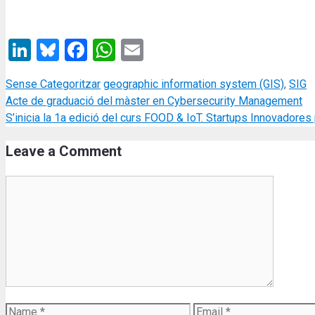
LinkedIn
Bluesky
Facebook
WhatsApp
Email
Categories
Tags
Sense Categoritzar
geographic information system (GIS)
,
SIG
Acte de graduació del màster en Cybersecurity Management
S’inicia la 1a edició del curs FOOD & IoT. Startups Innovadores 
Leave a Comment
Comment
Name
Email