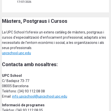
17/07/2026
Màsters, Postgraus i Cursos
La UPC School t’ofereix un extens catàleg de màsters, postgraus i
cursos d'especialització d’enfocament professional, adaptats a les
necessitats de l’entorn econòmic i social, a les organitzacions i als
seus professionals.
upcschool.upc.edu
Contacta amb nosaltres:
UPC School
C/ Badajoz 73-77
08005 Barcelona
Teléfono: (34) 93 112 08 08
Email:
info.upcschool@upcschool.upc.edu
Informació de programes
Telèfon: (34) 93 112 08 05