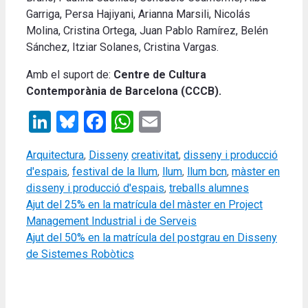
Garriga, Persa Hajiyani, Arianna Marsili, Nicolás
Molina, Cristina Ortega, Juan Pablo Ramírez, Belén
Sánchez, Itziar Solanes, Cristina Vargas.
Amb el suport de:
Centre de Cultura
Contemporània de Barcelona (CCCB).
LinkedIn
Bluesky
Facebook
WhatsApp
Email
Categories
Tags
Arquitectura
,
Disseny
creativitat
,
disseny i producció
d'espais
,
festival de la llum
,
llum
,
llum bcn
,
màster en
disseny i producció d'espais
,
treballs alumnes
Ajut del 25% en la matrícula del màster en Project
Management Industrial i de Serveis
Ajut del 50% en la matrícula del postgrau en Disseny
de Sistemes Robòtics