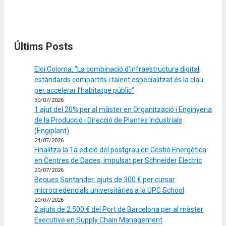
Últims Posts
Eloi Coloma: “La combinació d’infraestructura digital,
estàndards compartits i talent especialitzat és la clau
per accelerar l’habitatge públic”
30/07/2026
1 ajut del 20% per al màster en Organització i Enginyeria
de la Producció i Direcció de Plantes Industrials
(Engiplant)
24/07/2026
Finalitza la 1a edició del postgrau en Gestió Energètica
en Centres de Dades, impulsat per Schneider Electric
20/07/2026
Beques Santander: ajuts de 300 € per cursar
microcredencials universitàries a la UPC School
20/07/2026
2 ajuts de 2.500 € del Port de Barcelona per al màster
Executive en Supply Chain Management