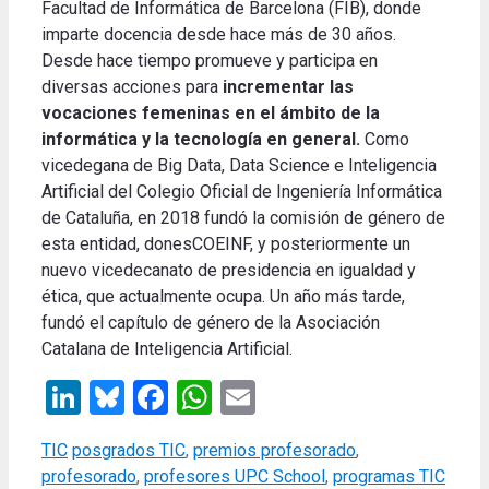
Facultad de Informática de Barcelona (FIB), donde
imparte docencia desde hace más de 30 años.
Desde hace tiempo promueve y participa en
diversas acciones para
incrementar las
vocaciones femeninas en el ámbito de la
informática y la tecnología en general.
Como
vicedegana de Big Data, Data Science e Inteligencia
Artificial del Colegio Oficial de Ingeniería Informática
de Cataluña, en 2018 fundó la comisión de género de
esta entidad, donesCOEINF, y posteriormente un
nuevo vicedecanato de presidencia en igualdad y
ética, que actualmente ocupa. Un año más tarde,
fundó el capítulo de género de la Asociación
Catalana de Inteligencia Artificial.
LinkedIn
Bluesky
Facebook
WhatsApp
Email
Categories
Tags
TIC
posgrados TIC
,
premios profesorado
,
profesorado
,
profesores UPC School
,
programas TIC