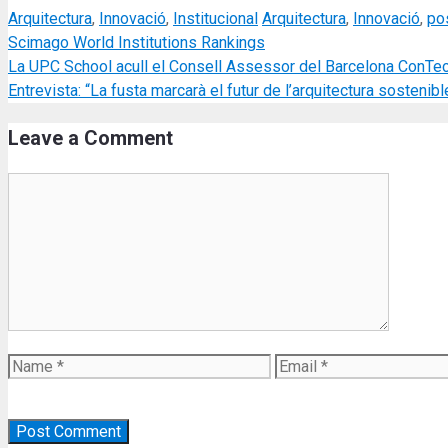
Categories
Tags
Arquitectura
,
Innovació
,
Institucional
Arquitectura
,
Innovació
,
po
Scimago World Institutions Rankings
La UPC School acull el Consell Assessor del Barcelona ConTe
Entrevista: “La fusta marcarà el futur de l’arquitectura sostenibl
Leave a Comment
Comment
Name
Email