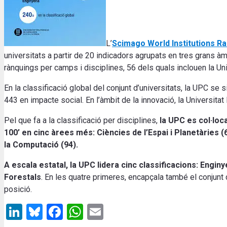
L’
Scimago World Institutions Ra
universitats a partir de 20 indicadors agrupats en tres grans àm
rànquings per camps i disciplines, 56 dels quals inclouen la U
En la classificació global del conjunt d’universitats, la UPC se 
443 en impacte social. En l’àmbit de la innovació, la Universitat l
Pel que fa a la classificació per disciplines,
la UPC es col·loca
100’ en cinc àrees més: Ciències de l’Espai i Planetàries (6
la Computació (94).
A escala estatal, la UPC lidera cinc classificacions: Engin
Forestals
. En les quatre primeres, encapçala també el conjunt
posició.
LinkedIn
Bluesky
Facebook
WhatsApp
Email