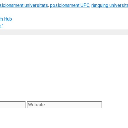
sicionament universitats
,
posicionament UPC
,
rànquing universit
ch Hub
e”
Website