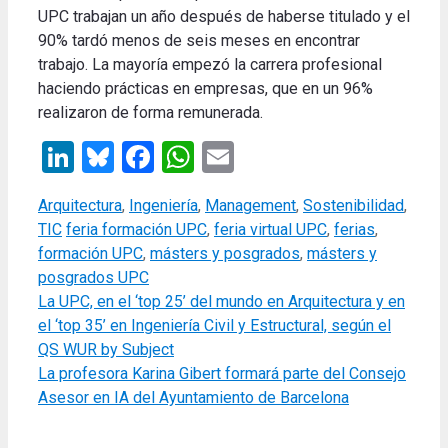
UPC trabajan un año después de haberse titulado y el
90% tardó menos de seis meses en encontrar
trabajo. La mayoría empezó la carrera profesional
haciendo prácticas en empresas, que en un 96%
realizaron de forma remunerada.
LinkedIn
Bluesky
Facebook
WhatsApp
Email
Categories
Arquitectura
,
Ingeniería
,
Management
,
Sostenibilidad
,
Tags
TIC
feria formación UPC
,
feria virtual UPC
,
ferias
,
formación UPC
,
másters y posgrados
,
másters y
posgrados UPC
La UPC, en el ‘top 25’ del mundo en Arquitectura y en
el ‘top 35’ en Ingeniería Civil y Estructural, según el
QS WUR by Subject
La profesora Karina Gibert formará parte del Consejo
Asesor en IA del Ayuntamiento de Barcelona