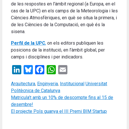
de les respostes en l’àmbit regional (a Europa, en el
cas de la UPC) en els camps de la Meteorologia i les
Ciències Atmosfèriques, en què se situa la primera, i
de les Ciències de la Computació, en què és la
sisena.
Perfil de la UPC
,
on els editors publiquen les
posicions de la institució, en l’àmbit global, per
camps i disciplines i per indicadors.
LinkedIn
Bluesky
Facebook
WhatsApp
Email
Categories
Tags
Arquitectura
,
Enginyeria
,
Institucional
Universitat
Politècnica de Catalunya
Matricula’t amb un 10% de descompte fins al 15 de
desembre!
El projecte Pols guanya el III Premi BIM Startup