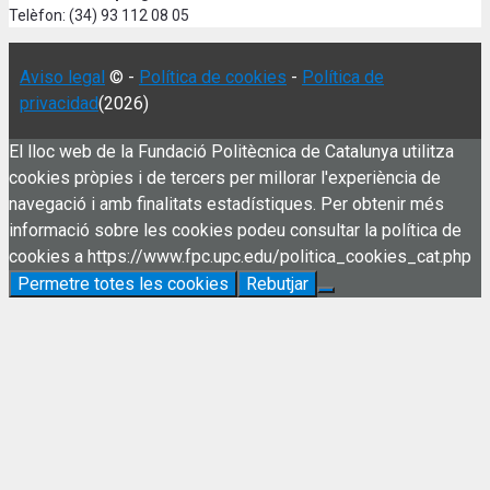
Telèfon: (34) 93 112 08 05
Aviso legal
© -
Política de cookies
-
Política de
privacidad
(2026)
El lloc web de la Fundació Politècnica de Catalunya utilitza
cookies pròpies i de tercers per millorar l'experiència de
navegació i amb finalitats estadístiques. Per obtenir més
informació sobre les cookies podeu consultar la política de
cookies a https://www.fpc.upc.edu/politica_cookies_cat.php
Permetre totes les cookies
Rebutjar