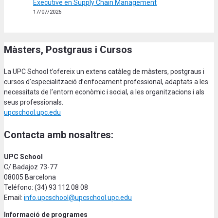
Executive en Supply Chain Management
17/07/2026
Màsters, Postgraus i Cursos
La UPC School t’ofereix un extens catàleg de màsters, postgraus i
cursos d'especialització d’enfocament professional, adaptats a les
necessitats de l’entorn econòmic i social, a les organitzacions i als
seus professionals.
upcschool.upc.edu
Contacta amb nosaltres:
UPC School
C/ Badajoz 73-77
08005 Barcelona
Teléfono: (34) 93 112 08 08
Email:
info.upcschool@upcschool.upc.edu
Informació de programes