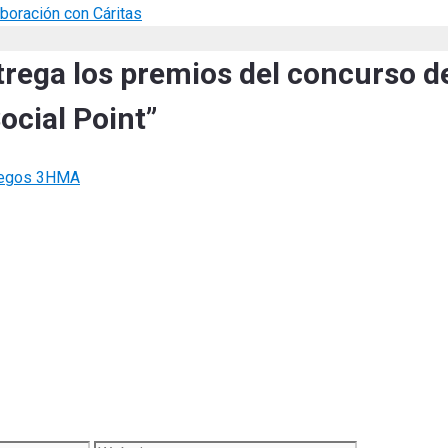
aboración con Cáritas
trega los premios del concurso d
cial Point”
juegos 3HMA