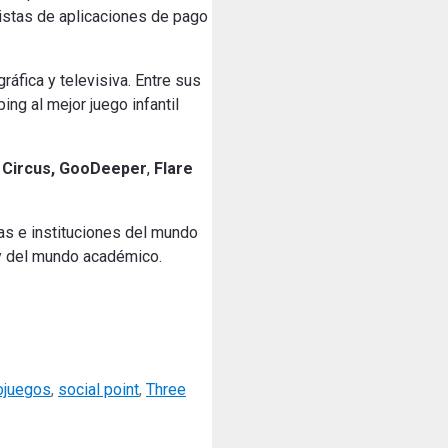
listas de aplicaciones de pago
ráfica y televisiva. Entre sus
ng al mejor juego infantil
 Circus, GooDeeper
,
Flare
as e instituciones del mundo
 y del mundo académico.
ojuegos
,
social point
,
Three