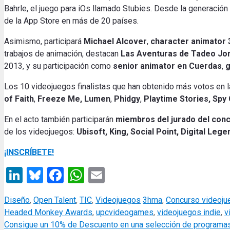
Bahrle, el juego para iOs llamado Stubies. Desde la generación
de la App Store en más de 20 países.
Asimismo, participará
Michael Alcover
,
character animator
trabajos de animación, destacan
Las Aventuras de Tadeo Jo
2013, y su participación como
senior animator en Cuerdas
,
g
Los 10 videojuegos finalistas
que han obtenido más votos en la
of Faith
,
Freeze Me, Lumen
,
Phidgy
,
Playtime Stories, Spy
En el acto también participarán
miembros del jurado del con
de los videojuegos:
Ubisoft, King, Social Point, Digital Leg
¡INSCRÍBETE!
LinkedIn
Bluesky
Facebook
WhatsApp
Email
Categories
Tags
Diseño
,
Open Talent
,
TIC
,
Videojuegos
3hma
,
Concurso videoju
Headed Monkey Awards
,
upcvideogames
,
videojuegos indie
,
v
Consigue un 10% de Descuento en una selección de programas s