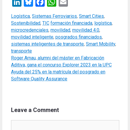
LinkedIn
Bluesky
Facebook
WhatsApp
Email
Categories
Logística
,
Sistemas Ferroviarios
,
Smart Cities
,
Tags
Sostenibilidad
,
TIC
formación financiada
,
logística
,
microcredenciales
,
movilidad
,
movilidad 4.0
,
movilidad inteligente
,
posgrados financiados
,
sistemas inteligentes de transporte
,
Smart Mobility
,
transporte
Roger Arnau, alumni del máster en Fabricación
Aditiva, gana el concurso Explorer 2023 en la UPC
Ayuda del 25% en la matrícula del posgrado en
Software Quality Assurance
Leave a Comment
Comment