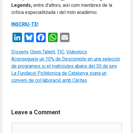
Legends,
entre d’altres, així com membres de la
crítica especialitzada i del món acadèmic.
INSCRIU-TE!
LinkedIn
Bluesky
Facebook
WhatsApp
Email
Categories
Disseny
,
Open Talent
,
TIC
,
Videojocs
Aconsegueix un 10% de Descompte en una selecció
de programes si et matricules abans del 30 de juny
La Fundació Politècnica de Catalunya signa un
conveni de col·laboració amb Càritas
Leave a Comment
Comment