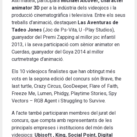
Així mateix, participarà
Michael Alcover, character
animator 3D
per a la indústria dels videojocs i la
producció cinematogràfica i televisiva. Entre els seus
treballs d’animació, destaquen
Las Aventuras de
Tadeo Jones
(Joc de Ps-Vita, U -Play Studios),
guanyador del Premi Zapping al millor joc infantil
2013, i la seva participació com sènior animator en
Cuerdas, guanyador del Goya 2014 al millor
curtmetratge d’animació.
Els 10 videojocs finalistes que han obtingut més
vots en la segona edició del concurs són Brave, the
last turtle, Crazy Circus, GooDeeper, Flare of Faith,
Freeze Me, Lumen, Phidgy, Playtime Stories, Spy
Vectors – RGB Agent i Struggling to Survive.
A l’acte també participaran membres del jurat del
concurs, que compta amb representants de les
principals empreses i institucions del món dels
videojocs:
Ubisoft , King, Social Point, Digital