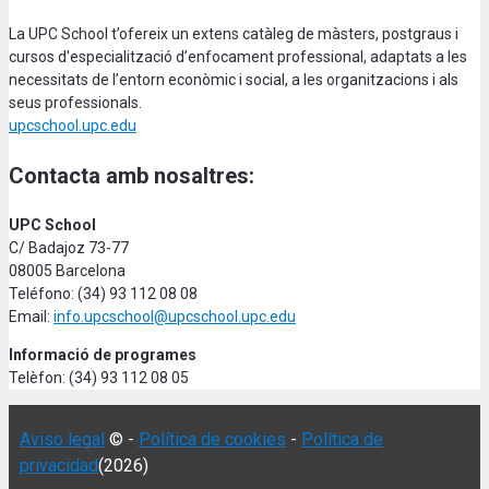
La UPC School t’ofereix un extens catàleg de màsters, postgraus i
cursos d'especialització d’enfocament professional, adaptats a les
necessitats de l’entorn econòmic i social, a les organitzacions i als
seus professionals.
upcschool.upc.edu
Contacta amb nosaltres:
UPC School
C/ Badajoz 73-77
08005 Barcelona
Teléfono: (34) 93 112 08 08
Email:
info.upcschool@upcschool.upc.edu
Informació de programes
Telèfon: (34) 93 112 08 05
Aviso legal
© -
Política de cookies
-
Política de
privacidad
(2026)