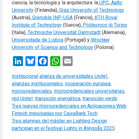
ciencia, la tecnología y la arquitectura: la
UPC
,
Aalto
University
(Finlandia),
Graz University of Technology
(Austria),
Grenoble INP-UGA
(Francia),
KTH Royal
Institute of Technology
(Suecia),
Politecnico di Torino
(Italia),
Technische Universität Darmstadt
(Alemania),
Universidade de Lisboa
(Portugal) y
Wrocław
University of Science and Technology
(Polonia).
LinkedIn
Bluesky
Facebook
WhatsApp
Email
Categories
Tags
Institucional
alianza de universidades Unite!
,
alianzas institucionales
,
cooperación europea
,
microcredenciales
,
microcredenciales universitarias
,
red Unite!
,
transición energética
,
transición verde
Tres nuevas microcredenciales en Aplicaciones Web
Fintech impulsadas por CaixaBank Tech
Tres alumnas del máster en Lighting Design
participan en el festival Lights in Alingsås 2025