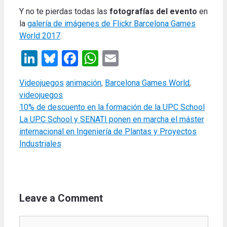
Y no te pierdas todas las
fotografías del evento
en
la
galería de imágenes de Flickr Barcelona Games
World 2017
.
LinkedIn
Bluesky
Facebook
WhatsApp
Email
Categories
Tags
Videojuegos
animación
,
Barcelona Games World
,
videojuegos
10% de descuento en la formación de la UPC School
La UPC School y SENATI ponen en marcha el máster
internacional en Ingeniería de Plantas y Proyectos
Industriales
Leave a Comment
Comment