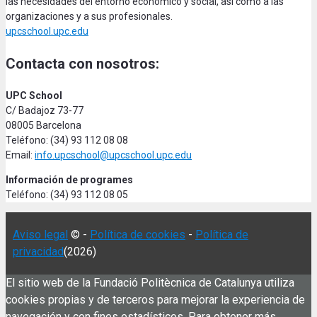
las necesidades del entorno económico y social, así como a las
organizaciones y a sus profesionales.
upcschool.upc.edu
Contacta con nosotros:
UPC School
C/ Badajoz 73-77
08005 Barcelona
Teléfono: (34) 93 112 08 08
Email:
info.upcschool@upcschool.upc.edu
Información de programes
Teléfono: (34) 93 112 08 05
Aviso legal
© -
Política de cookies
-
Política de
privacidad
(2026)
El sitio web de la Fundació Politècnica de Catalunya utiliza
cookies propias y de terceros para mejorar la experiencia de
navegación y con fines estadísticos. Para obtener más