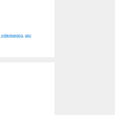
 videojuegos
,
upc