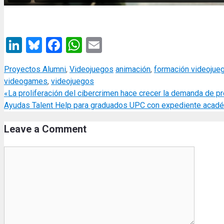
LinkedIn
Bluesky
Facebook
WhatsApp
Email
Categories
Tags
Proyectos Alumni
,
Videojuegos
animación
,
formación videojue
videogames
,
videojuegos
«La proliferación del cibercrimen hace crecer la demanda de p
Ayudas Talent Help para graduados UPC con expediente acad
Leave a Comment
Comment