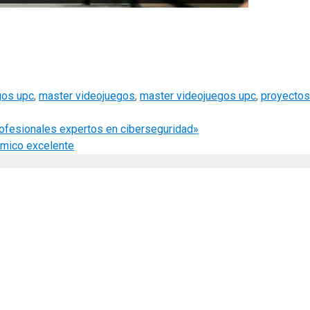
gos upc
,
master videojuegos
,
master videojuegos upc
,
proyectos
rofesionales expertos en ciberseguridad»
émico excelente