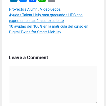
Categories
Proyectos Alumni
,
Videojuegos
Ayudas Talent Help para graduados UPC con
expediente académico excelente
10 ayudas del 100% en la matrícula del curso en
Digital Twins for Smart Mobility
Leave a Comment
Comment