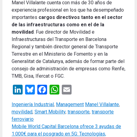
Manel Villalante cuenta con más de 30 años de
experiencia profesional en los que ha desempeñado
importantes
cargos directivos tanto en el sector
de las infraestructuras como en el de la
movilidad
. Fue director de Movilidad e
Infraestructuras del Transporte en Barcelona
Regional y también director general de Transporte
Terrestre en el Ministerio de Fomento y en la
Generalitat de Catalunya, además de formar parte del
consejo de administración de empresas como Renfe,
TMB, Gisa, Ifercat o FGC.
LinkedIn
Bluesky
Facebook
WhatsApp
Email
Categories
Tags
Ingeniería Industrial
,
Management
Manel Villalante
,
movilidad
,
Smart Mobility
,
transporte
,
transporte
ferroviario
Mobile World Capital Barcelona ofrece 3 ayudas de
1.000€ para el posgrado en 5G: Tecnologías,