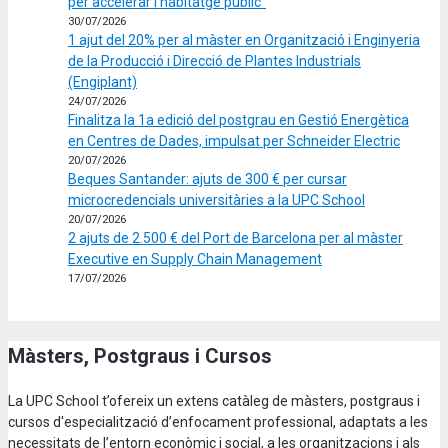
per accelerar l’habitatge públic”
30/07/2026
1 ajut del 20% per al màster en Organització i Enginyeria
de la Producció i Direcció de Plantes Industrials
(Engiplant)
24/07/2026
Finalitza la 1a edició del postgrau en Gestió Energètica
en Centres de Dades, impulsat per Schneider Electric
20/07/2026
Beques Santander: ajuts de 300 € per cursar
microcredencials universitàries a la UPC School
20/07/2026
2 ajuts de 2.500 € del Port de Barcelona per al màster
Executive en Supply Chain Management
17/07/2026
Màsters, Postgraus i Cursos
La UPC School t’ofereix un extens catàleg de màsters, postgraus i
cursos d'especialització d’enfocament professional, adaptats a les
necessitats de l’entorn econòmic i social, a les organitzacions i als