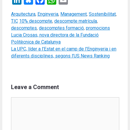
LinkedIn
Bluesky
Facebook
WhatsApp
Email
Categories
Arquitectura
,
Enginyeria
,
Management
,
Sostenibilitat
,
Tags
TIC
10% descompte
,
descompte matrícula
,
descomptes
,
descomptes formació
,
promocions
Lucia Crosas, nova directora de la Fundació
Politècnica de Catalunya
La UPC, líder a l’Estat en el camp de l’Enginyeria i en
diferents disciplines, segons l’US News Ranking
Leave a Comment
Comment