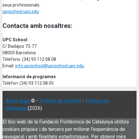
seus professionals.
upcschool.upc.edu
Contacta amb nosaltres:
UPC School
C/ Badajoz 73-77
08005 Barcelona
Teléfono: (34) 93 112 08 08
Email:
info.upcschool@upcschool.upc.edu
Informació de programes
Telèfon: (34) 93 112 08 05
Aviso legal
© -
Política de cookies
-
Política de
privacidad
(2026)
El lloc web de la Fundació Politècnica de Catalunya utilitza
cookies pròpies i de tercers per millorar l'experiència de
navegació i amb finalitats estadístiques. Per obtenir més