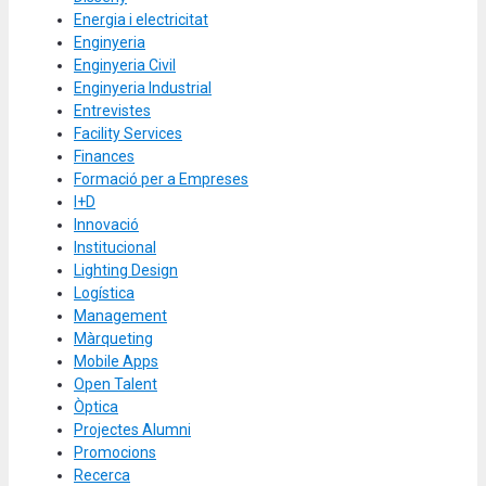
Energia i electricitat
Enginyeria
Enginyeria Civil
Enginyeria Industrial
Entrevistes
Facility Services
Finances
Formació per a Empreses
I+D
Innovació
Institucional
Lighting Design
Logística
Management
Màrqueting
Mobile Apps
Open Talent
Òptica
Projectes Alumni
Promocions
Recerca