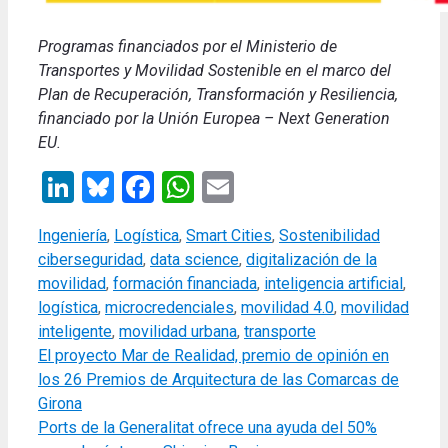
Programas financiados por el Ministerio de
Transportes y Movilidad Sostenible en el marco del
Plan de Recuperación, Transformación y Resiliencia,
financiado por la Unión Europea – Next Generation
EU.
LinkedIn
Bluesky
Facebook
WhatsApp
Email
Categories
Tags
Ingeniería
,
Logística
,
Smart Cities
,
Sostenibilidad
ciberseguridad
,
data science
,
digitalización de la
movilidad
,
formación financiada
,
inteligencia artificial
,
logística
,
microcredenciales
,
movilidad 4.0
,
movilidad
inteligente
,
movilidad urbana
,
transporte
El proyecto Mar de Realidad, premio de opinión en
los 26 Premios de Arquitectura de las Comarcas de
Girona
Ports de la Generalitat ofrece una ayuda del 50%