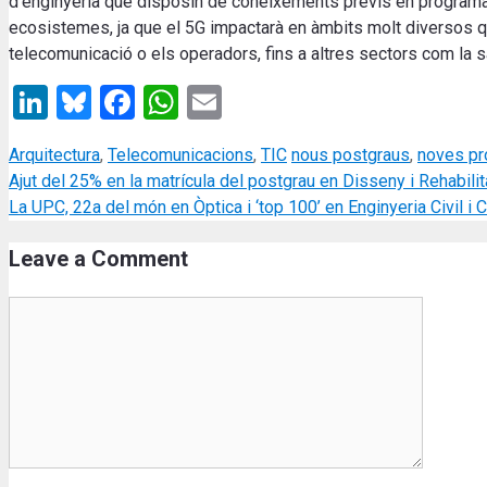
d’enginyeria que disposin de coneixements previs en programaci
ecosistemes, ja que el 5G impactarà en àmbits molt diversos 
telecomunicació o els operadors, fins a altres sectors com la salu
LinkedIn
Bluesky
Facebook
WhatsApp
Email
Categories
Tags
Arquitectura
,
Telecomunicacions
,
TIC
nous postgraus
,
noves pr
Ajut del 25% en la matrícula del postgrau en Disseny i Rehabili
La UPC, 22a del món en Òptica i ‘top 100’ en Enginyeria Civil i
Leave a Comment
Comment