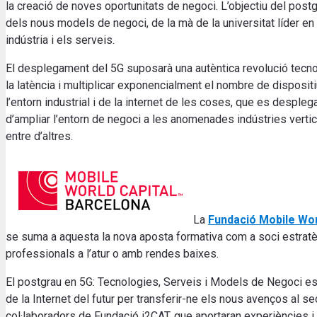
la creació de noves oportunitats de negoci. L’objectiu del post
dels nous models de negoci, de la mà de la universitat líder en
indústria i els serveis.
El desplegament del 5G suposarà una autèntica revolució tecnol
la latència i multiplicar exponencialment el nombre de disposi
l’entorn industrial i de la internet de les coses, que es despl
d’ampliar l’entorn de negoci a les anomenades indústries vertical
entre d’altres.
La
Fundació Mobile Wor
se suma a aquesta la nova aposta formativa com a soci estratèg
professionals a l’atur o amb rendes baixes.
El postgrau en 5G: Tecnologies, Serveis i Models de Negoci e
de la Internet del futur per transferir-ne els nous avenços al sec
col·laboradors de Fundació i2CAT, que aportaran experiències i c