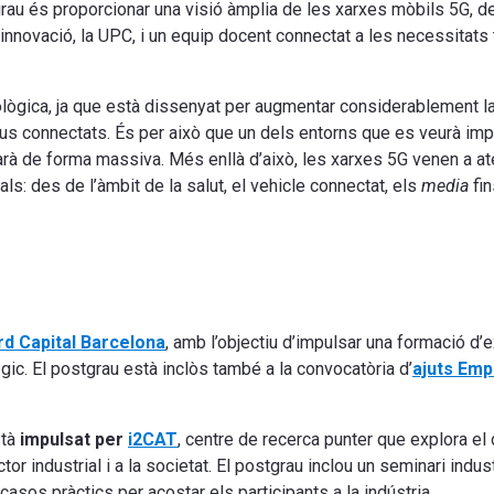
grau és proporcionar una visió àmplia de les xarxes mòbils 5G, de
 innovació, la UPC, i un equip docent connectat a les necessitats
ògica, ja que està dissenyat per augmentar considerablement la 
tius connectats. És per això que un dels entorns que es veurà i
egarà de forma massiva. Més enllà d’això, les xarxes 5G venen a a
s: des de l’àmbit de la salut, el vehicle connectat, els
media
fin
d Capital Barcelona
, amb l’objectiu d’impulsar una formació d’ex
ic. El postgrau està inclòs també a la convocatòria d’
ajuts Emp
stà
impulsat per
i2CAT
, centre de recerca punter que explora e
tor industrial i a la societat. El postgrau inclou un seminari indu
asos pràctics per acostar els participants a la indústria.