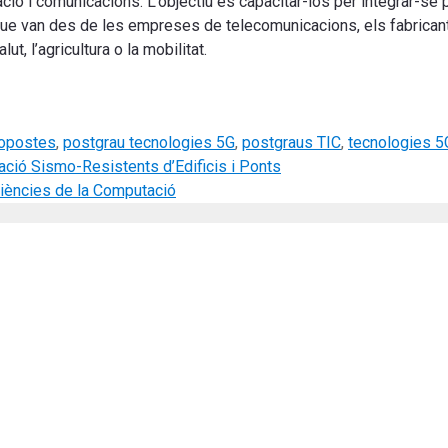
ó i comunicacions. L’objectiu és capacitar-los per integrar-se 
que van des de les empreses de telecomunicacions, els fabrican
t, l’agricultura o la mobilitat.
opostes
,
postgrau tecnologies 5G
,
postgraus TIC
,
tecnologies 5
tació Sismo-Resistents d’Edificis i Ponts
 Ciències de la Computació