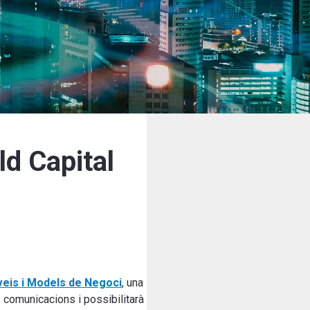
d Capital
veis i Models de Negoci
, una
s comunicacions i possibilitarà