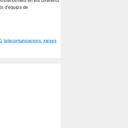
posteriorment en els diferents
ts d’equips de
G
,
telecomunicacions
,
xarxes