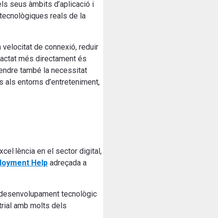
ls seus àmbits d’aplicació i
 tecnològiques reals de la
velocitat de connexió, reduir
mpactat més directament és
tendre també la necessitat
s als entorns d’entreteniment,
cel·lència en el sector digital,
loyment Help
adreçada a
l desenvolupament tecnològic
strial amb molts dels