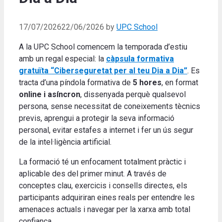
17/07/2026
22/06/2026
by
UPC School
A la UPC School comencem la temporada d’estiu
amb un regal especial: la
càpsula formativa
gratuïta
“Ciberseguretat per al teu Dia a Dia”
. Es
tracta d’una píndola formativa de
5 hores
, en format
online i asíncron
, dissenyada perquè qualsevol
persona, sense necessitat de coneixements tècnics
previs, aprengui a protegir la seva informació
personal, evitar estafes a internet i fer un ús segur
de la intel·ligència artificial.
La formació té un enfocament totalment pràctic i
aplicable des del primer minut. A través de
conceptes clau, exercicis i consells directes, els
participants adquiriran eines reals per entendre les
amenaces actuals i navegar per la xarxa amb total
confiança.