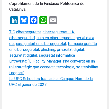
d’aprofitament de la Fundació Politècnica de
Catalunya.
LinkedIn
Bluesky
Facebook
WhatsApp
Email
Categories
Tags
TIC
ciberseguretat
,
ciberseguretat i IA
,
ciberseguridad
,
curs en ciberseguretat per al dia a
dia
,
curs gratuït en ciberseguretat
,
formació gratuïta
en ciberseguretat
,
phishing
,
privacitat digital
,
seguretat digital
,
seguretat informàtica
Entrevista: “El Facility Manager s’ha convertit en un
rol estratègic que connecta tecnologia, sostenibilitat
i negoci”
La UPC School es trasllada al Campus Nord de la
UPC al gener de 2027