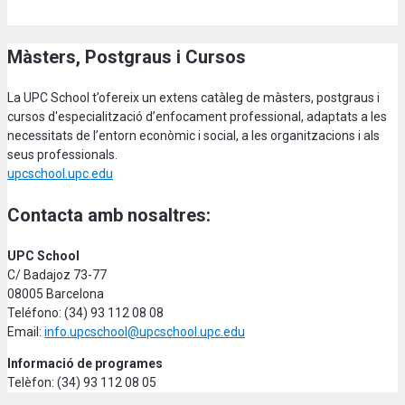
Màsters, Postgraus i Cursos
La UPC School t’ofereix un extens catàleg de màsters, postgraus i
cursos d'especialització d’enfocament professional, adaptats a les
necessitats de l’entorn econòmic i social, a les organitzacions i als
seus professionals.
upcschool.upc.edu
Contacta amb nosaltres:
UPC School
C/ Badajoz 73-77
08005 Barcelona
Teléfono: (34) 93 112 08 08
Email:
info.upcschool@upcschool.upc.edu
Informació de programes
Telèfon: (34) 93 112 08 05