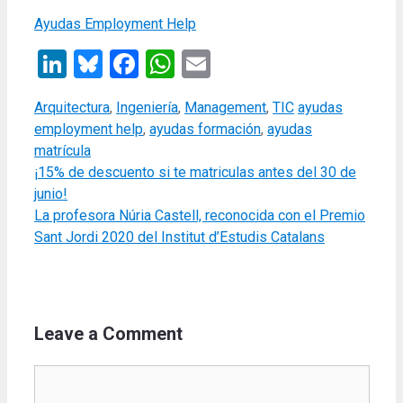
Ayudas Employment Help
LinkedIn
Bluesky
Facebook
WhatsApp
Email
Categories
Tags
Arquitectura
,
Ingeniería
,
Management
,
TIC
ayudas
employment help
,
ayudas formación
,
ayudas
matrícula
¡15% de descuento si te matriculas antes del 30 de
junio!
La profesora Núria Castell, reconocida con el Premio
Sant Jordi 2020 del Institut d’Estudis Catalans
Leave a Comment
Comment