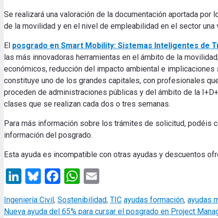
Se realizará una valoración de la documentación aportada por l
de la movilidad y en el nivel de empleabilidad en el sector una 
El
posgrado en Smart Mobility: Sistemas Inteligentes de 
las más innovadoras herramientas en el ámbito de la movilidad,
económicos, reducción del impacto ambiental e implicaciones 
constituye uno de los grandes capitales, con profesionales que 
proceden de administraciones públicas y del ámbito de la I+D+i.
clases que se realizan cada dos o tres semanas.
Para más información sobre los trámites de solicitud, podéis c
información del posgrado.
Esta ayuda es incompatible con otras ayudas y descuentos ofr
LinkedIn
Bluesky
Facebook
WhatsApp
Email
Categories
Tags
Ingeniería Civil
,
Sostenibilidad
,
TIC
ayudas formación
,
ayudas m
Nueva ayuda del 65% para cursar el posgrado en Project Man